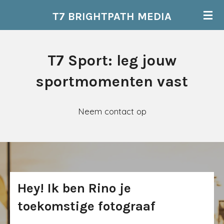
Ga
T7 BRIGHTPATH MEDIA
direct
naar
T7 Sport: leg jouw
de
hoofdinhoud
sportmomenten vast
Neem contact op
Hey! Ik ben Rino je
toekomstige fotograaf